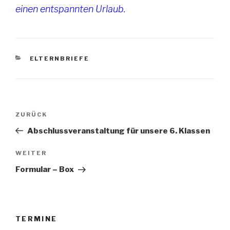
einen entspannten Urlaub.
KATEGORIEN
ELTERNBRIEFE
Beitrags-
Vorheriger
ZURÜCK
Navigation
Beitrag
Abschlussveranstaltung für unsere 6. Klassen
Nächster
WEITER
Beitrag
Formular – Box
TERMINE