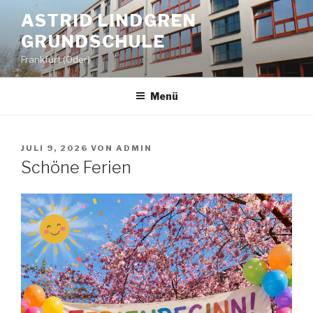
Zum
ASTRID LINDGREN
Inhalt
GRUNDSCHULE
springen
Frankfurt (Oder)
Menü
VERÖFFENTLICHT
JULI 9, 2026
VON
ADMIN
AM
Schöne Ferien