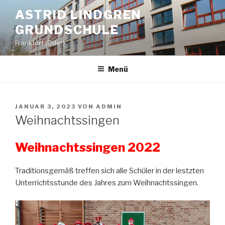
Zum
ASTRID LINDGREN
Inhalt
GRUNDSCHULE
springen
Frankfurt (Oder)
Menü
VERÖFFENTLICHT
JANUAR 3, 2023
VON
ADMIN
AM
Weihnachtssingen
Weihnachtssingen 2022
Traditionsgemäß treffen sich alle Schüler in der lestzten
Unterrichtsstunde des Jahres zum Weihnachtssingen.