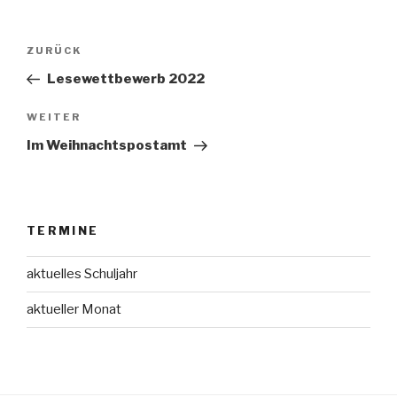
Beitrags-
Vorheriger
ZURÜCK
Navigation
Beitrag
Lesewettbewerb 2022
Nächster
WEITER
Beitrag
Im Weihnachtspostamt
TERMINE
aktuelles Schuljahr
aktueller Monat