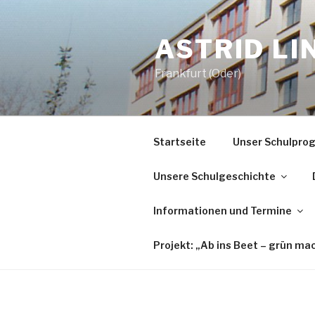
Zum
Inhalt
ASTRID L
springen
Frankfurt (Oder)
Startseite
Unser Schulpr
Unsere Schulgeschichte
Informationen und Termine
Projekt: „Ab ins Beet – grün ma