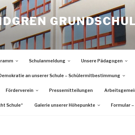
INDGREN GRUNDSCHU
ogramm
Schulanmeldung
Unsere Pädagogen
Demokratie an unserer Schule – Schülermitbestimmung
Förderverein
Pressemitteilungen
Arbeitsgemei
cht Schule“
Galerie unserer Höhepunkte
Formular –