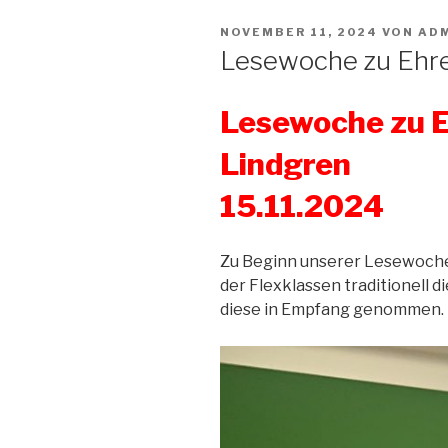
VERÖFFENTLICHT
NOVEMBER 11, 2024
VON
AD
AM
Lesewoche zu Ehre
Lesewoche zu E
Lindgren vo
15.11.2024
Zu Beginn unserer Lesewoche
der Flexklassen traditionell
diese in Empfang genommen.