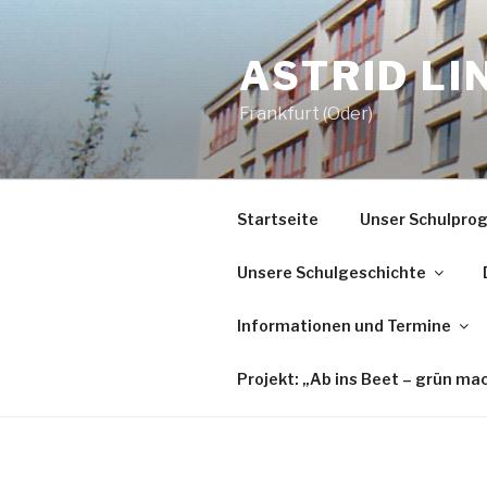
Zum
Inhalt
ASTRID L
springen
Frankfurt (Oder)
Startseite
Unser Schulpr
Unsere Schulgeschichte
Informationen und Termine
Projekt: „Ab ins Beet – grün ma