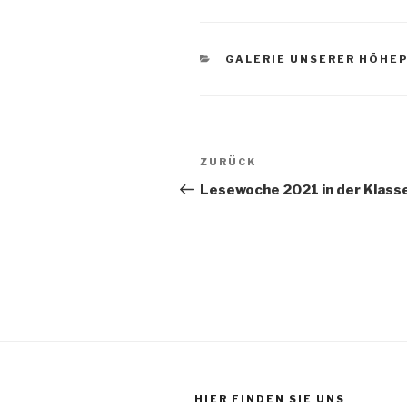
KATEGORIEN
GALERIE UNSERER HÖHE
Beitrags-
Vorheriger
ZURÜCK
Navigation
Beitrag
Lesewoche 2021 in der Klass
HIER FINDEN SIE UNS