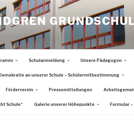
INDGREN GRUNDSCHU
ogramm
Schulanmeldung
Unsere Pädagogen
Demokratie an unserer Schule – Schülermitbestimmung
Förderverein
Pressemitteilungen
Arbeitsgemei
cht Schule“
Galerie unserer Höhepunkte
Formular –