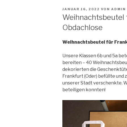
VERÖFFENTLICHT
JANUAR 16, 2022
VON
ADMIN
AM
Weihnachtsbeutel f
Obdachlose
Weihnachtsbeutel für Fran
Unsere Klassen 6b und 5a bete
bereiten – 40 Weihnachtsbeut
dekorierten die Geschenktüte
Frankfurt (Oder) befüllte und
unserer Stadt verschenkte. Wi
beteiligen konnten!