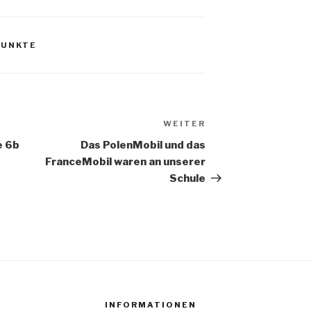
PUNKTE
WEITER
Nächster
Beitrag
e 6b
Das PolenMobil und das
FranceMobil waren an unserer
Schule
INFORMATIONEN