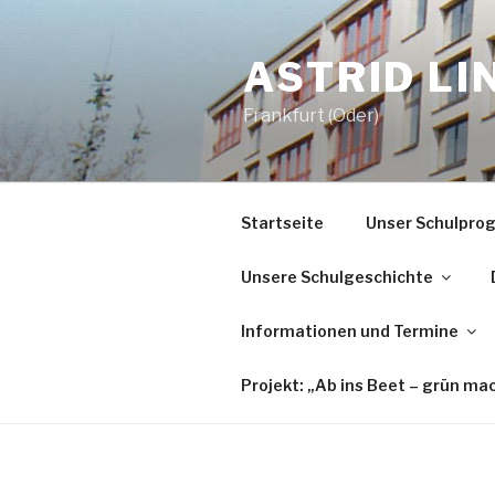
Zum
Inhalt
ASTRID L
springen
Frankfurt (Oder)
Startseite
Unser Schulpr
Unsere Schulgeschichte
Informationen und Termine
Projekt: „Ab ins Beet – grün ma