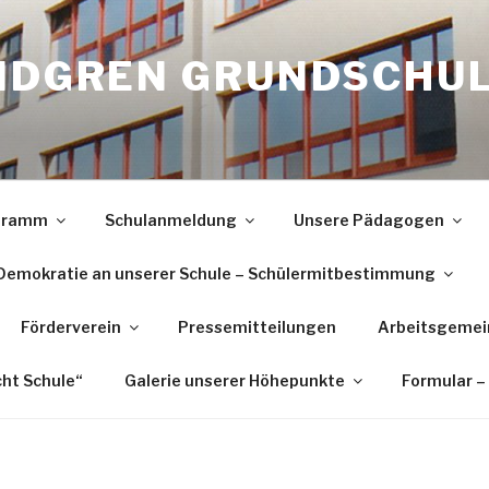
INDGREN GRUNDSCHU
ogramm
Schulanmeldung
Unsere Pädagogen
Demokratie an unserer Schule – Schülermitbestimmung
Förderverein
Pressemitteilungen
Arbeitsgemei
cht Schule“
Galerie unserer Höhepunkte
Formular –