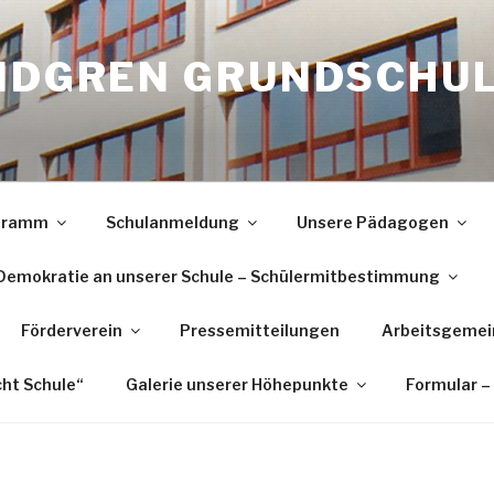
INDGREN GRUNDSCHU
ogramm
Schulanmeldung
Unsere Pädagogen
Demokratie an unserer Schule – Schülermitbestimmung
Förderverein
Pressemitteilungen
Arbeitsgemei
cht Schule“
Galerie unserer Höhepunkte
Formular –