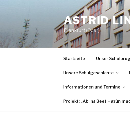
Zum
Inhalt
ASTRID L
springen
Frankfurt (Oder)
Startseite
Unser Schulpr
Unsere Schulgeschichte
Informationen und Termine
Projekt: „Ab ins Beet – grün ma