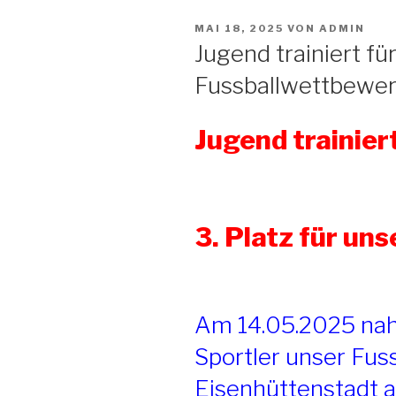
VERÖFFENTLICHT
MAI 18, 2025
VON
ADMIN
AM
Jugend trainiert fü
Fussballwettbewe
Jugend trainier
3. Platz für un
Am 14.05.2025 na
Sportler unser Fuss
Eisenhüttenstadt a