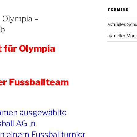
TERMINE
r Olympia –
aktuelles Schu
rb
aktueller Mon
t für Olympia
ser Fussballteam
hmen ausgewählte
ball AG in
n einem Fussballturnier