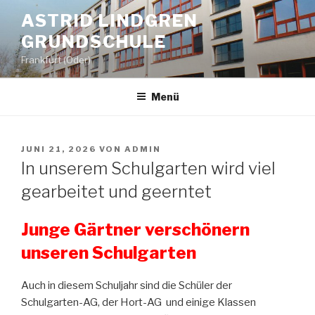
Zum
ASTRID LINDGREN
Inhalt
GRUNDSCHULE
springen
Frankfurt (Oder)
Menü
VERÖFFENTLICHT
JUNI 21, 2026
VON
ADMIN
AM
In unserem Schulgarten wird viel
gearbeitet und geerntet
Junge Gärtner verschönern
unseren Schulgarten
Auch in diesem Schuljahr sind die Schüler der
Schulgarten-AG, der Hort-AG und einige Klassen