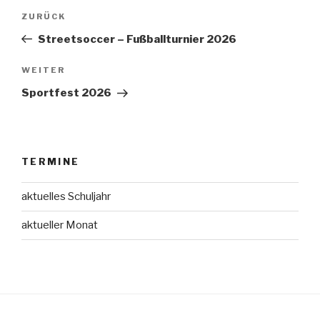
Beitrags-
Vorheriger
ZURÜCK
Navigation
Beitrag
Streetsoccer – Fußballturnier 2026
Nächster
WEITER
Beitrag
Sportfest 2026
TERMINE
aktuelles Schuljahr
aktueller Monat