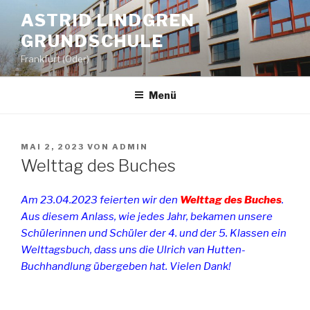
Zum
ASTRID LINDGREN
Inhalt
GRUNDSCHULE
springen
Frankfurt (Oder)
Menü
VERÖFFENTLICHT
MAI 2, 2023
VON
ADMIN
AM
Welttag des Buches
Am 23.04.2023 feierten wir den
Welttag des Buches
.
Aus diesem Anlass, wie jedes Jahr, bekamen unsere
Schülerinnen und Schüler der 4. und der 5. Klassen ein
Welttagsbuch, dass uns die Ulrich van Hutten-
Buchhandlung übergeben hat. Vielen Dank!