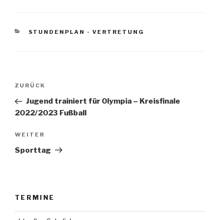
KATEGORIEN
STUNDENPLAN - VERTRETUNG
Beitrags-
Vorheriger
ZURÜCK
Navigation
Beitrag
Jugend trainiert für Olympia – Kreisfinale
2022/2023 Fußball
Nächster
WEITER
Beitrag
Sporttag
TERMINE