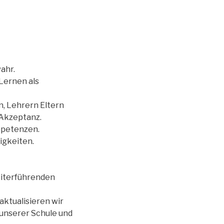
ahr.
Lernen als
, Lehrern Eltern
 Akzeptanz.
mpetenzen.
igkeiten.
eiterführenden
ktualisieren wir
 unserer Schule und