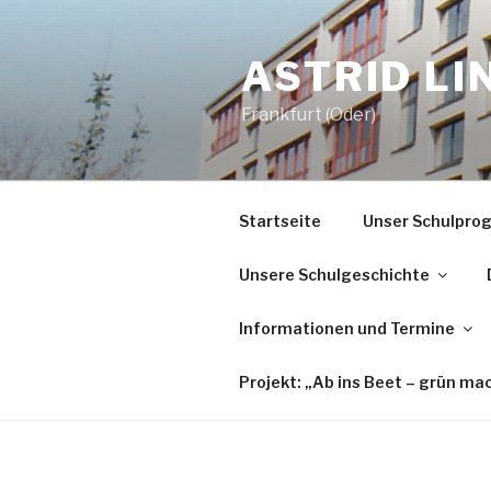
Zum
Inhalt
ASTRID L
springen
Frankfurt (Oder)
Startseite
Unser Schulpr
Unsere Schulgeschichte
Informationen und Termine
Projekt: „Ab ins Beet – grün ma