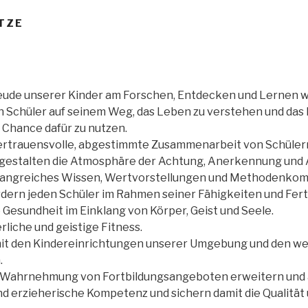
ÄTZE
eude unserer Kinder am Forschen, Entdecken und Lernen w
n Schüler auf seinem Weg, das Leben zu verstehen und das 
Chance dafür zu nutzen.
vertrauensvolle, abgestimmte Zusammenarbeit von Schülern
r gestalten die Atmosphäre der Achtung, Anerkennung und
fangreiches Wissen, Wertvorstellungen und Methodenko
rdern jeden Schüler im Rahmen seiner Fähigkeiten und Fert
 Gesundheit im Einklang von Körper, Geist und Seele.
liche und geistige Fitness.
mit den Kindereinrichtungen unserer Umgebung und den w
.
e Wahrnehmung von Fortbildungsangeboten erweitern und a
nd erzieherische Kompetenz und sichern damit die Qualität