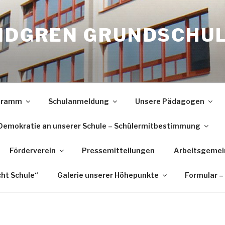
INDGREN GRUNDSCHU
ogramm
Schulanmeldung
Unsere Pädagogen
Demokratie an unserer Schule – Schülermitbestimmung
Förderverein
Pressemitteilungen
Arbeitsgemei
cht Schule“
Galerie unserer Höhepunkte
Formular –