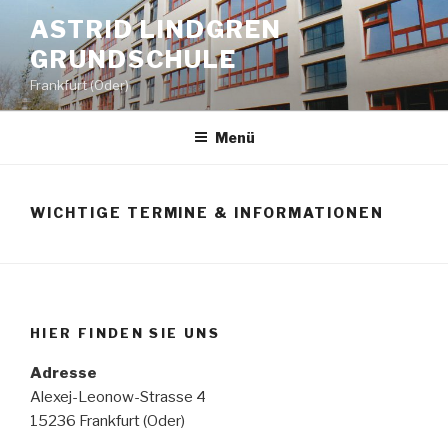
Zum
ASTRID LINDGREN
Inhalt
GRUNDSCHULE
springen
Frankfurt (Oder)
Menü
WICHTIGE TERMINE & INFORMATIONEN
HIER FINDEN SIE UNS
Adresse
Alexej-Leonow-Strasse 4
15236 Frankfurt (Oder)